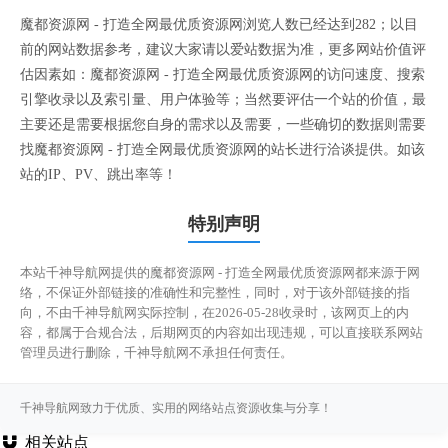
魔都资源网 - 打造全网最优质资源网浏览人数已经达到282；以目
前的网站数据参考，建议大家请以爱站数据为准，更多网站价值评
估因素如：魔都资源网 - 打造全网最优质资源网的访问速度、搜索
引擎收录以及索引量、用户体验等；当然要评估一个站的价值，最
主要还是需要根据您自身的需求以及需要，一些确切的数据则需要
找魔都资源网 - 打造全网最优质资源网的站长进行洽谈提供。如该
站的IP、PV、跳出率等！
特别声明
本站千神导航网提供的魔都资源网 - 打造全网最优质资源网都来源于网
络，不保证外部链接的准确性和完整性，同时，对于该外部链接的指
向，不由千神导航网实际控制，在2026-05-28收录时，该网页上的内
容，都属于合规合法，后期网页的内容如出现违规，可以直接联系网站
管理员进行删除，千神导航网不承担任何责任。
千神导航网致力于优质、实用的网络站点资源收集与分享！
相关站点